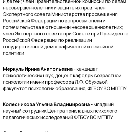
и детей; член Правительственной комиссии по делам
несовершеннолетних и защите их прав; член
Экспертного совета Министерства просвещения
Российской Федерации по вопросам опеки и
попечительства в отношении несовершеннолетних;
член Экспертного совета при Совете при Президенте
Российской Федерации по реализации
государственной демографической и семейной
политики
Меркуль Ирина Анатольевна
- кандидат
психологических наук, доцент кафедры возрастной
психологии имени профессора Л.Ф. Обуховой,
факультет психологии образования, ФГБОУ ВО МГППУ
Колесникова Ульяна Владимировна
- младший
научный сотрудник Центра прикладных психолого-
педагогических исследований ФГБОУ ВО МГППУ